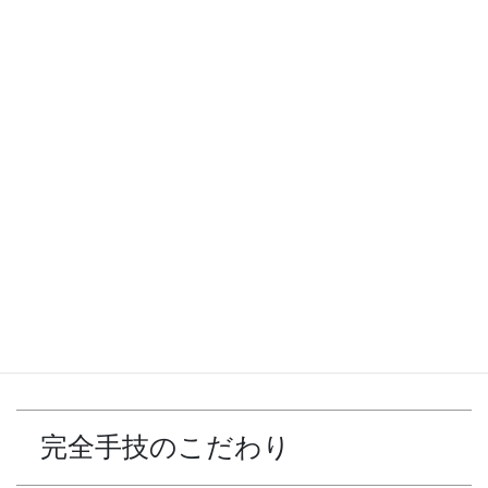
骨盤矯正は女性に人気がありますが、当院では骨をポキポキ鳴ら
すだけの矯正ではありませんので、初めての方でも安心して施術
を受けられます。顧客の90%以上が女性客です。
眠りが深くなり、朝の目覚めも
よくなります。
身体が癒されると全身がリラックスし 自律神経の働きが良くなる
ので、しっかりと眠れるようになります。整体を受けると「夜ぐ
っすり眠れた」「朝の目覚めが良くなった」と言われる方が多い
です。
完全手技のこだわり